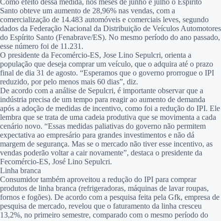
Como efeito dessa medida, nos meses de junho e julho o Espírito
Santo obteve um aumento de 28,96% nas vendas, com a
comercialização de 14.483 automóveis e comerciais leves, segundo
dados da Federação Nacional da Distribuição de Veículos Automotores
do Espírito Santo (Fenabrave/ES). No mesmo período do ano passado,
esse número foi de 11.231.
O presidente da Fecomércio-ES, Jose Lino Sepulcri, orienta a
população que deseja comprar um veículo, que o adquira até o prazo
final de dia 31 de agosto. “Esperamos que o governo prorrogue o IPI
reduzido, por pelo menos mais 60 dias”, diz.
De acordo com a análise de Sepulcri, é importante observar que a
indústria precisa de um tempo para reagir ao aumento de demanda
após a adoção de medidas de incentivo, como foi a redução do IPI. Ele
lembra que se trata de uma cadeia produtiva que se movimenta a cada
cenário novo. “Essas medidas paliativas do governo não permitem
expectativa ao empresário para grandes investimentos e não dá
margem de segurança. Mas se o mercado não tiver esse incentivo, as
vendas poderão voltar a cair novamente”, destaca o presidente da
Fecomércio-ES, José Lino Sepulcri.
Linha branca
Consumidor também aproveitou a redução do IPI para comprar
produtos de linha branca (refrigeradoras, máquinas de lavar roupas,
fornos e fogões). De acordo com a pesquisa feita pela Gfk, empresa de
pesquisa de mercado, revelou que o faturamento da linha cresceu
13,2%, no primeiro semestre, comparado com o mesmo período do