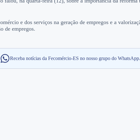
falou, na quarta-feira (12), sobre a importância da reforma t
comércio e dos serviços na geração de empregos e a valoriza
ão de empregos.
Receba notícias da Fecomércio-ES no nosso grupo do WhatsApp