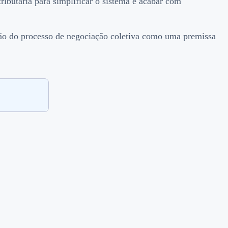
ributária para simplificar o sistema e acabar com
ção do processo de negociação coletiva como uma premissa
.