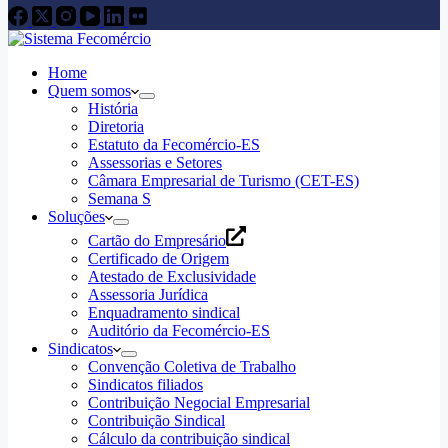
Home
Quem somos
História
Diretoria
Estatuto da Fecomércio-ES
Assessorias e Setores
Câmara Empresarial de Turismo (CET-ES)
Semana S
Soluções
Cartão do Empresário
Certificado de Origem
Atestado de Exclusividade
Assessoria Jurídica
Enquadramento sindical
Auditório da Fecomércio-ES
Sindicatos
Convenção Coletiva de Trabalho
Sindicatos filiados
Contribuição Negocial Empresarial
Contribuição Sindical
Cálculo da contribuição sindical