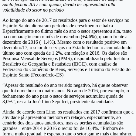
Santo fechou 2017 com queda, devido ter apresentado alta
volatilidade do setor no período
Ao longo do ano de 2017 os resultados para o setor de serviços no
Espírito Santo alternaram períodos de crescimento e baixa.
Especificamente no último mês do ano o setor apresentou alta, tanto
na comparação com o mês de novembro (+4,6%), quanto frente a
dezembro de 2016 (+1,4%). Mesmo com o resultado positivo em
dezembro/17, o setor de serviços no Estado fechou o acumulado do
último ano com queda de 1,2%, em relação a 2016. Os dados são
Pesquisa Mensal de Serviços (PMS), disponibilizada pelo Instituto
Brasileiro de Geografia e Estatística (IBGE), com análise da
Federação do Comércio de Bens, Serviços e Turismo do Estado do
Espírito Santo (Fecomércio-ES).
“Apesar do resultado do ano ter sido negativo, há que se observar
que foi o melhor em quatro anos. No ano de 2016, por exemplo, o
fechamento do ano para o setor de serviços acumulou queda de
8,0%”, ressalta José Lino Sepulcri, presidente da entidade.
Ainda, de acordo com Lino, os resultados em 2017 confirmam que a
atividade já apresentou melhora em relação, especialmente, ao
cenário dos dois anos anteriores, mas as perdas acumuladas são
grandes – entre 2014 e 2016 o recuo foi de 16,4%. “Embora de
forma muito gradual, é esperado que o setor ganhe mais dinamismo,