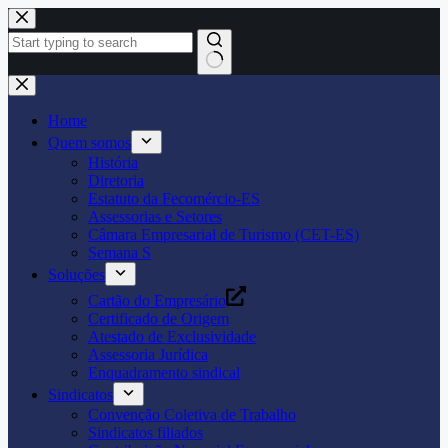
Pular
para
o
conteúdo
Home
Quem somos
História
Diretoria
Estatuto da Fecomércio-ES
Assessorias e Setores
Câmara Empresarial de Turismo (CET-ES)
Semana S
Soluções
Cartão do Empresário
Certificado de Origem
Atestado de Exclusividade
Assessoria Jurídica
Enquadramento sindical
Sindicatos
Convenção Coletiva de Trabalho
Sindicatos filiados