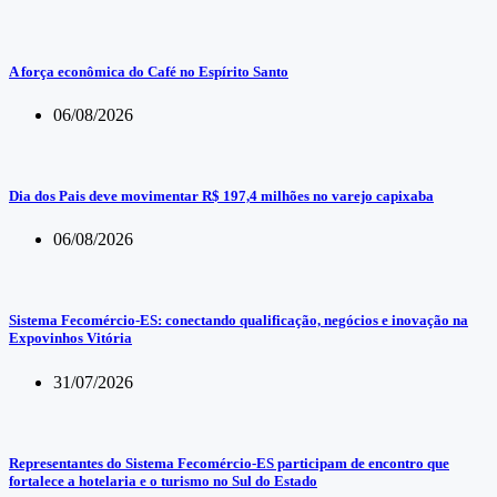
A força econômica do Café no Espírito Santo
06/08/2026
Dia dos Pais deve movimentar R$ 197,4 milhões no varejo capixaba
06/08/2026
Sistema Fecomércio-ES: conectando qualificação, negócios e inovação na
Expovinhos Vitória
31/07/2026
Representantes do Sistema Fecomércio-ES participam de encontro que
fortalece a hotelaria e o turismo no Sul do Estado