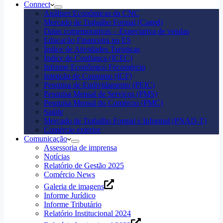
Connect
Análises Econômicas da CNC
Mercado de Trabalho Formal (Caged)
Datas comemorativas – Expectativa de vendas
Educação Financeira no ES
Índice de Atividades Turísticas
Índice de Confiança (ICEC)
Informe Econômico Fecomércio
Intenção de Consumo (ICF)
Pesquisa de Endividamento (PEIC)
Pesquisa Mensal de Serviços (PMS)
Pesquisa Mensal do Comércio (PMC)
Saúde
Mercado de Trabalho Formal e Informal (PNAD-T)
Comércio exterior
Comunicação
Assessoria de imprensa
Notícias
Relatório de Gestão 2025
Comércio News
Galeria de imagens
Informe Jurídico
Informe Tributário
Relatório Institucional 2024