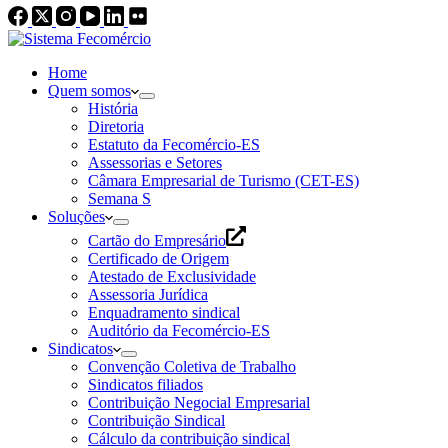
Home
Quem somos
História
Diretoria
Estatuto da Fecomércio-ES
Assessorias e Setores
Câmara Empresarial de Turismo (CET-ES)
Semana S
Soluções
Cartão do Empresário
Certificado de Origem
Atestado de Exclusividade
Assessoria Jurídica
Enquadramento sindical
Auditório da Fecomércio-ES
Sindicatos
Convenção Coletiva de Trabalho
Sindicatos filiados
Contribuição Negocial Empresarial
Contribuição Sindical
Cálculo da contribuição sindical