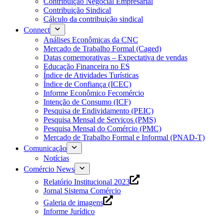
Contribuição Negocial Empresarial
Contribuição Sindical
Cálculo da contribuição sindical
Connect
Análises Econômicas da CNC
Mercado de Trabalho Formal (Caged)
Datas comemorativas – Expectativa de vendas
Educação Financeira no ES
Índice de Atividades Turísticas
Índice de Confiança (ICEC)
Informe Econômico Fecomércio
Intenção de Consumo (ICF)
Pesquisa de Endividamento (PEIC)
Pesquisa Mensal de Serviços (PMS)
Pesquisa Mensal do Comércio (PMC)
Mercado de Trabalho Formal e Informal (PNAD-T)
Comunicação
Notícias
Comércio News
Relatório Institucional 2023
Jornal Sistema Comércio
Galeria de imagens
Informe Jurídico