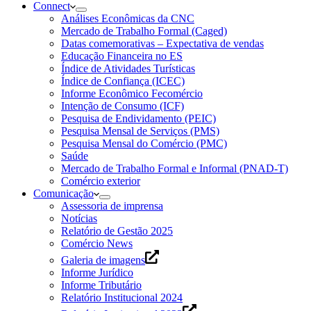
Connect
Análises Econômicas da CNC
Mercado de Trabalho Formal (Caged)
Datas comemorativas – Expectativa de vendas
Educação Financeira no ES
Índice de Atividades Turísticas
Índice de Confiança (ICEC)
Informe Econômico Fecomércio
Intenção de Consumo (ICF)
Pesquisa de Endividamento (PEIC)
Pesquisa Mensal de Serviços (PMS)
Pesquisa Mensal do Comércio (PMC)
Saúde
Mercado de Trabalho Formal e Informal (PNAD-T)
Comércio exterior
Comunicação
Assessoria de imprensa
Notícias
Relatório de Gestão 2025
Comércio News
Galeria de imagens
Informe Jurídico
Informe Tributário
Relatório Institucional 2024