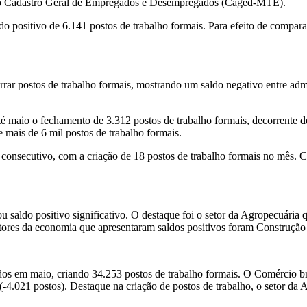
 do Cadastro Geral de Empregados e Desempregados (Caged-MTE).
do positivo de 6.141 postos de trabalho formais. Para efeito de comp
rrar postos de trabalho formais, mostrando um saldo negativo entre admi
é maio o fechamento de 3.312 postos de trabalho formais, decorrente d
mais de 6 mil postos de trabalho formais.
o consecutivo, com a criação de 18 postos de trabalho formais no mês. 
 saldo positivo significativo. O destaque foi o setor da Agropecuária 
etores da economia que apresentaram saldos positivos foram Construção 
dos em maio, criando 34.253 postos de trabalho formais. O Comércio bra
-4.021 postos). Destaque na criação de postos de trabalho, o setor da A