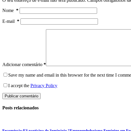
O seu endereço de e-mail não será publicado.
Campos obrigatórios s
Nome
*
E-mail
*
Adicionar comentário
*
Save my name and email in this browser for the next time I comme
I accept the
Privacy Policy
Publicar comentário
Posts relacionados
Fecomércio-ES participa do Seminário “Empreendedorismo Feminino em Foco