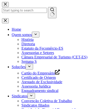
Pular
para
o
conteúdo
Home
Quem somos
História
Diretoria
Estatuto da Fecomércio-ES
Assessorias e Setores
Câmara Empresarial de Turismo (CET-ES)
Semana S
Soluções
Cartão do Empresário
Certificado de Origem
Atestado de Exclusividade
Assessoria Jurídica
Enquadramento sindical
Sindicatos
Convenção Coletiva de Trabalho
Sindicatos filiados