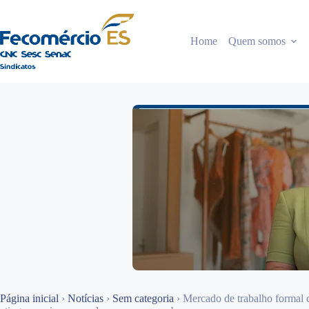
Pular
para
o
Home
Quem somos
conteúdo
Página inicial
›
Notícias
›
Sem categoria
›
Mercado de trabalho formal 