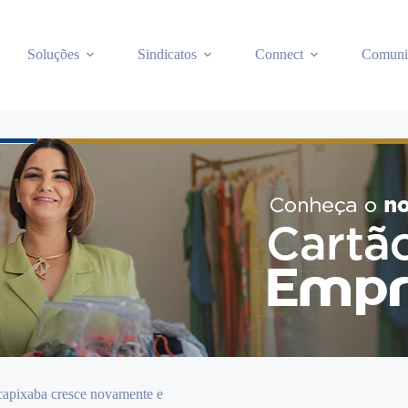
Soluções
Sindicatos
Connect
Comuni
capixaba cresce novamente e