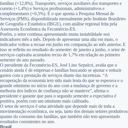
famílias (+12,8%), Transportes, serviços auxiliares dos transportes e
correio (+1,4%) e Serviços profissionais, administrativos e
complementares (+0,5%). É o que aponta a Pesquisa Mensal de
Serviços (PMS), disponibilizada mensalmente pelo Instituto Brasileiro
de Geografia e Estatística (IBGE), com análise regional feita pela
Assessoria Econômica da Fecomércio-ES.
Porém, o setor continua apresentando muita instabilidade nos
indicadores mês a mês. Depois de apresentar uma alta em maio, o
indicador voltou a recuar em junho em comparação ao mês anterior. E
isso se refletiu no resultado do semestre: de janeiro a junho, o setor de
serviços capixaba acumulou recuo de 1,7% em relação ao primeiro
semestre do ano passado.
O presidente da Fecomércio-ES, José Lino Sepulcri, avalia que o
cenário ainda é de empresas e famílias buscando se ajustar e reduzir
gastos com a prestação de serviços diante das incertezas. “A
recuperação da economia tem sido mais lenta do que se esperava e o
grande otimismo no início do ano com a mudança de governo e a
melhoria dos índices de confiança não se manteve”, afirma o
presidente e garante que para o segundo semestre a expectativa é
positiva, porém com um otimismo mais calibrado.
O setor de serviços é uma atividade que depende mais de toda a
movimentação econômica, ou seja, tanto dos demais setores produtivos
quanto do consumo das famílias, que também não tem apresentado
resultados consistentes no ano.
Brasil