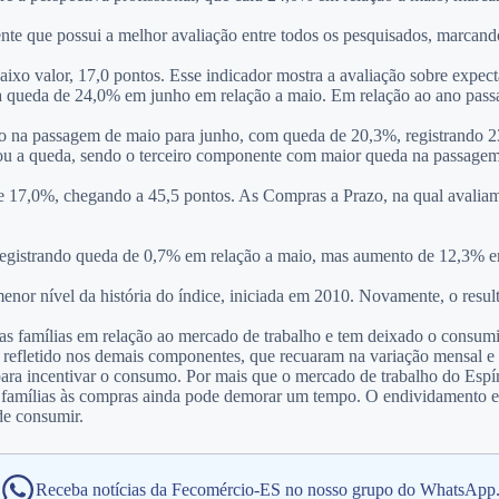
ente que possui a melhor avaliação entre todos os pesquisados, marcan
aixo valor, 17,0 pontos. Esse indicador mostra a avaliação sobre expect
ma queda de 24,0% em junho em relação a maio. Em relação ao ano pas
a passagem de maio para junho, com queda de 20,3%, registrando 23,0
ou a queda, sendo o terceiro componente com maior queda na passage
e 17,0%, chegando a 45,5 pontos. As Compras a Prazo, na qual avaliam
 registrando queda de 0,7% em relação a maio, mas aumento de 12,3% 
or nível da história do índice, iniciada em 2010. Novamente, o resulta
 das famílias em relação ao mercado de trabalho e tem deixado o consumi
 refletido nos demais componentes, que recuaram na variação mensal e
a incentivar o consumo. Por mais que o mercado de trabalho do Espíri
das famílias às compras ainda pode demorar um tempo. O endividamento e
de consumir.
Receba notícias da Fecomércio-ES no nosso grupo do WhatsApp