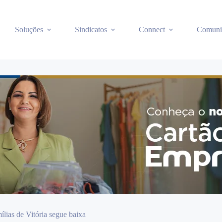
Soluções
Sindicatos
Connect
Comuni
lias de Vitória segue baixa