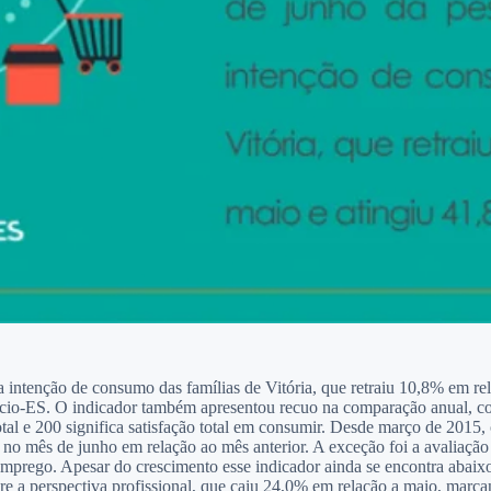
intenção de consumo das famílias de Vitória, que retraiu 10,8% em rel
cio-ES. O indicador também apresentou recuo na comparação anual, c
total e 200 significa satisfação total em consumir. Desde março de 2015,
 no mês de junho em relação ao mês anterior. A exceção foi a avaliaçã
prego. Apesar do crescimento esse indicador ainda se encontra abaixo 
re a perspectiva profissional, que caiu 24,0% em relação a maio, marca