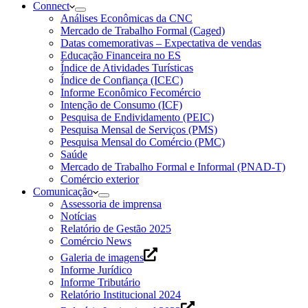
Connect
Análises Econômicas da CNC
Mercado de Trabalho Formal (Caged)
Datas comemorativas – Expectativa de vendas
Educação Financeira no ES
Índice de Atividades Turísticas
Índice de Confiança (ICEC)
Informe Econômico Fecomércio
Intenção de Consumo (ICF)
Pesquisa de Endividamento (PEIC)
Pesquisa Mensal de Serviços (PMS)
Pesquisa Mensal do Comércio (PMC)
Saúde
Mercado de Trabalho Formal e Informal (PNAD-T)
Comércio exterior
Comunicação
Assessoria de imprensa
Notícias
Relatório de Gestão 2025
Comércio News
Galeria de imagens
Informe Jurídico
Informe Tributário
Relatório Institucional 2024