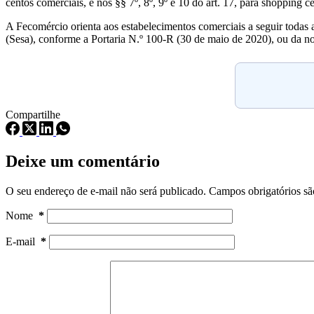
centos comerciais, e nos §§ 7º, 8º, 9º e 10 do art. 17, para shopping c
A Fecomércio orienta aos estabelecimentos comerciais a seguir todas a
(Sesa), conforme a Portaria N.º 100-R (30 de maio de 2020), ou da n
Compartilhe
Deixe um comentário
O seu endereço de e-mail não será publicado.
Campos obrigatórios s
Nome
*
E-mail
*