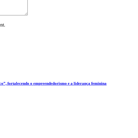
nt.
”, fortalecendo o empreendedorismo e a liderança feminina