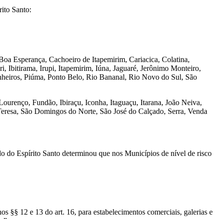
ito Santo:
oa Esperança, Cachoeiro de Itapemirim, Cariacica, Colatina,
Ibitirama, Irupi, Itapemirim, Iúna, Jaguaré, Jerônimo Monteiro,
nheiros, Piúma, Ponto Belo, Rio Bananal, Rio Novo do Sul, São
renço, Fundão, Ibiraçu, Iconha, Itaguaçu, Itarana, João Neiva,
 Teresa, São Domingos do Norte, São José do Calçado, Serra, Venda
do do Espírito Santo determinou que nos Municípios de nível de risco
 §§ 12 e 13 do art. 16, para estabelecimentos comerciais, galerias e