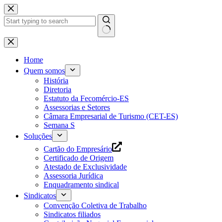
Pular
para
o
conteúdo
Home
Quem somos
História
Diretoria
Estatuto da Fecomércio-ES
Assessorias e Setores
Câmara Empresarial de Turismo (CET-ES)
Semana S
Soluções
Cartão do Empresário
Certificado de Origem
Atestado de Exclusividade
Assessoria Jurídica
Enquadramento sindical
Sindicatos
Convenção Coletiva de Trabalho
Sindicatos filiados