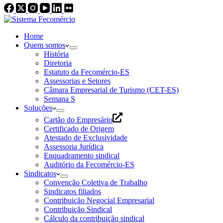
Home
Quem somos
História
Diretoria
Estatuto da Fecomércio-ES
Assessorias e Setores
Câmara Empresarial de Turismo (CET-ES)
Semana S
Soluções
Cartão do Empresário
Certificado de Origem
Atestado de Exclusividade
Assessoria Jurídica
Enquadramento sindical
Auditório da Fecomércio-ES
Sindicatos
Convenção Coletiva de Trabalho
Sindicatos filiados
Contribuição Negocial Empresarial
Contribuição Sindical
Cálculo da contribuição sindical