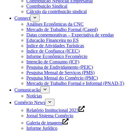
Contribuição Negocial Empresarial
Contribuição Sindical
Cálculo da contribuição sindical
Connect
Análises Econômicas da CNC
Mercado de Trabalho Formal (Caged)
Datas comemorativas – Expectativa de vendas
Educação Financeira no ES
Índice de Atividades Turísticas
Índice de Confiança (ICEC)
Informe Econômico Fecomércio
Intenção de Consumo (ICF)
Pesquisa de Endividamento (PEIC)
Pesquisa Mensal de Serviços (PMS)
Pesquisa Mensal do Comércio (PMC)
Mercado de Trabalho Formal e Informal (PNAD-T)
Comunicação
Notícias
Comércio News
Relatório Institucional 2023
Jornal Sistema Comércio
Galeria de imagens
Informe Jurídico