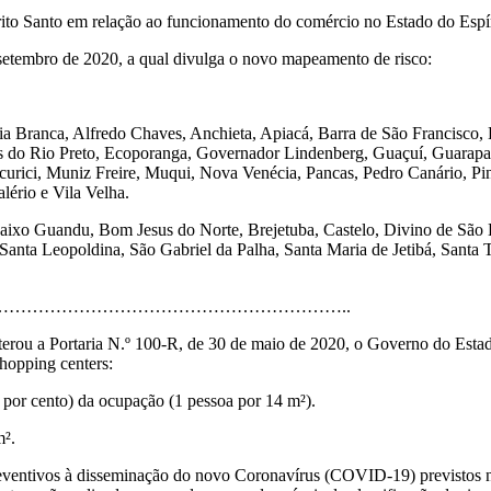
to Santo em relação ao funcionamento do comércio no Estado do Espír
setembro de 2020, a qual divulga o novo mapeamento de risco:
Branca, Alfredo Chaves, Anchieta, Apiacá, Barra de São Francisco, B
do Rio Preto, Ecoporanga, Governador Lindenberg, Guaçuí, Guarapari, 
curici, Muniz Freire, Muqui, Nova Venécia, Pancas, Pedro Canário, Pi
ério e Vila Velha.
xo Guandu, Bom Jesus do Norte, Brejetuba, Castelo, Divino de São Lou
Santa Leopoldina, São Gabriel da Palha, Santa Maria de Jetibá, Santa
…………………………………………………..
lterou a Portaria N.º 100-R, de 30 de maio de 2020, o Governo do Esta
shopping centers:
por cento) da ocupação (1 pessoa por 14 m²).
m².
reventivos à disseminação do novo Coronavírus (COVID-19) previstos nos