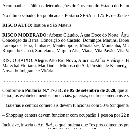
Acompanhe as últimas determinações do Governo do Estado do Espíri
No último sábado, foi publicada a Portaria SESA nº 175-R, de 05 de 
RISCO ALTO:
Ibatiba e São Mateus.
RISCO MODERADO:
Afonso Cláudio, Água Doce do Norte, Águia 
Conceição da Barra, Conceição do Castelo, Domingos Martins, Dores 
Laranja da Terra, Linhares, Mantenópolis, Marataízes, Montanha, Mu
Roque do Canaã, Sooretama, Vargem Alta, Viana, Vila Pavão, Vila Val
RISCO BAIXO: Alegre, Alto Rio Novo, Aracruz, Atílio Vivácqua, Bai
Marechal Floriano, Marilândia, Mimoso do Sul, Presidente Kennedy, 
Nova do Imigrante e Vitória.
…………………………………………………………………………
Conforme a
Portaria N.º 176-R, de 05 de setembro de 2020
, que a
baixo, os estabelecimentos comerciais, galerias, centros comerciais e 
– Galerias e centros comerciais devem funcionar com 50% (cinquenta 
– Shopping centers devem funcionar com ocupação 1 pessoa por 22 
Inclusive, inseriu o Art. 8-A, o qual ordena que “os procedimentos p