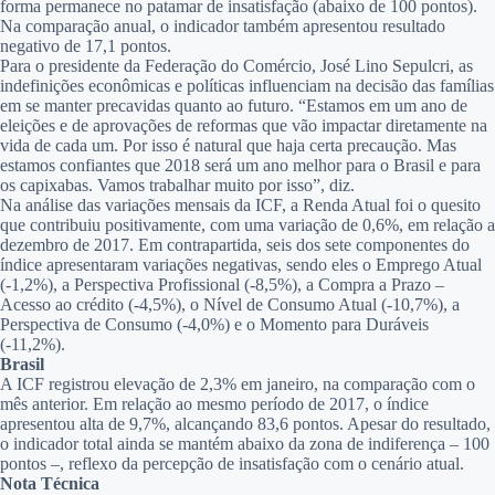
forma permanece no patamar de insatisfação (abaixo de 100 pontos).
Na comparação anual, o indicador também apresentou resultado
negativo de 17,1 pontos.
Para o presidente da Federação do Comércio, José Lino Sepulcri, as
indefinições econômicas e políticas influenciam na decisão das famílias
em se manter precavidas quanto ao futuro. “Estamos em um ano de
eleições e de aprovações de reformas que vão impactar diretamente na
vida de cada um. Por isso é natural que haja certa precaução. Mas
estamos confiantes que 2018 será um ano melhor para o Brasil e para
os capixabas. Vamos trabalhar muito por isso”, diz.
Na análise das variações mensais da ICF, a Renda Atual foi o quesito
que contribuiu positivamente, com uma variação de 0,6%, em relação a
dezembro de 2017. Em contrapartida, seis dos sete componentes do
índice apresentaram variações negativas, sendo eles o Emprego Atual
(-1,2%), a Perspectiva Profissional (-8,5%), a Compra a Prazo –
Acesso ao crédito (-4,5%), o Nível de Consumo Atual (-10,7%), a
Perspectiva de Consumo (-4,0%) e o Momento para Duráveis
(-11,2%).
Brasil
A ICF registrou elevação de 2,3% em janeiro, na comparação com o
mês anterior. Em relação ao mesmo período de 2017, o índice
apresentou alta de 9,7%, alcançando 83,6 pontos. Apesar do resultado,
o indicador total ainda se mantém abaixo da zona de indiferença – 100
pontos –, reflexo da percepção de insatisfação com o cenário atual.
Nota Técnica