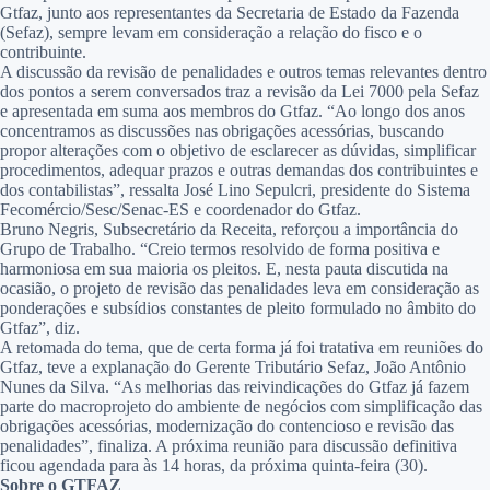
Gtfaz, junto aos representantes da Secretaria de Estado da Fazenda
(Sefaz), sempre levam em consideração a relação do fisco e o
contribuinte.
A discussão da revisão de penalidades e outros temas relevantes dentro
dos pontos a serem conversados traz a revisão da Lei 7000 pela Sefaz
e apresentada em suma aos membros do Gtfaz. “Ao longo dos anos
concentramos as discussões nas obrigações acessórias, buscando
propor alterações com o objetivo de esclarecer as dúvidas, simplificar
procedimentos, adequar prazos e outras demandas dos contribuintes e
dos contabilistas”, ressalta José Lino Sepulcri, presidente do Sistema
Fecomércio/Sesc/Senac-ES e coordenador do Gtfaz.
Bruno Negris, Subsecretário da Receita, reforçou a importância do
Grupo de Trabalho. “Creio termos resolvido de forma positiva e
harmoniosa em sua maioria os pleitos. E, nesta pauta discutida na
ocasião, o projeto de revisão das penalidades leva em consideração as
ponderações e subsídios constantes de pleito formulado no âmbito do
Gtfaz”, diz.
A retomada do tema, que de certa forma já foi tratativa em reuniões do
Gtfaz, teve a explanação do Gerente Tributário Sefaz, João Antônio
Nunes da Silva. “As melhorias das reivindicações do Gtfaz já fazem
parte do macroprojeto do ambiente de negócios com simplificação das
obrigações acessórias, modernização do contencioso e revisão das
penalidades”, finaliza. A próxima reunião para discussão definitiva
ficou agendada para às 14 horas, da próxima quinta-feira (30).
Sobre o GTFAZ