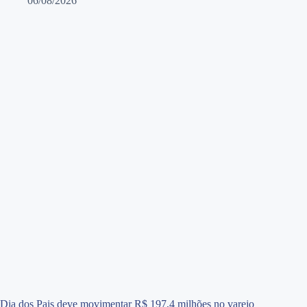
06/08/2026
Dia dos Pais deve movimentar R$ 197,4 milhões no varejo