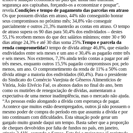
segurança aos capixabas, forçando-os a economizar e poupar”,
revela.
Condições e tempo de pagamento das parcelas em atraso
Os que possuem dívidas em atraso, 44% não conseguirão honrar
seus compromissos no próximo mês; 34,8% vão conseguir
parcialmente e outros 21,3% manterão as contas em atraso. O tempo
de atraso supera os 90 dias para 50,4% dos endividados – destes
55,1% recebem menos do que dez salários mínimos; entre 30 e 90
dias atinge 24,3% e até 30 dias soma 25%.
Tempo e parcela da
renda comprometida
O tempo de dívida atinge 46,8%, que estarão
endividados entre seis meses e um ano e 30,4% as pagarão entre três
e seis meses. Nos extremos, 7,3% ainda terão contas a pagar por até
três meses, enquanto outros 15,5% pagarão compromissos por, pelo
menos, um ano. O comprometimento da renda de 11% a 50% com
dívida atinge a maioria dos endividados (60,4%). Para o presidente
do Sindicato do Comércio Varejista de Gêneros Alimentícios de
Vitória, João Elvécio Faé, os abonos dados no final do ano, bem
como os mutirões de renegociação de dívidas, aumentaram a
expectativa de uma menor inadimplência, mas o mercado não ajuda.
“As pessoas estão alongando a dívida com esperança de pagar.
Acontece que muitos estão desempregados, outros já não possuem o
mesmo poder de compra do período em que assumiu a dívida e por
isto continuam com dificuldades. Esta situação pode gerar um
gargalo muito grande daqui um tempo. Basta saber que a proporção
de cheques devolvidos por falta de fundos no país, em janeiro,