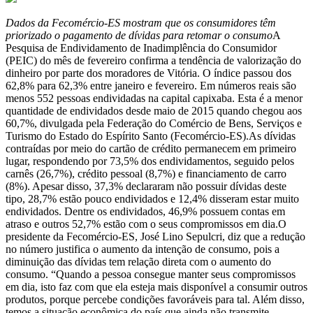
Dados da Fecomércio-ES mostram que os consumidores têm
priorizado o pagamento de dívidas para retomar o consumo
A
Pesquisa de Endividamento de Inadimplência do Consumidor
(PEIC) do mês de fevereiro confirma a tendência de valorização do
dinheiro por parte dos moradores de Vitória. O índice passou dos
62,8% para 62,3% entre janeiro e fevereiro. Em números reais são
menos 552 pessoas endividadas na capital capixaba. Esta é a menor
quantidade de endividados desde maio de 2015 quando chegou aos
60,7%, divulgada pela Federação do Comércio de Bens, Serviços e
Turismo do Estado do Espírito Santo (Fecomércio-ES).As dívidas
contraídas por meio do cartão de crédito permanecem em primeiro
lugar, respondendo por 73,5% dos endividamentos, seguido pelos
carnês (26,7%), crédito pessoal (8,7%) e financiamento de carro
(8%). Apesar disso, 37,3% declararam não possuir dívidas deste
tipo, 28,7% estão pouco endividados e 12,4% disseram estar muito
endividados. Dentre os endividados, 46,9% possuem contas em
atraso e outros 52,7% estão com o seus compromissos em dia.O
presidente da Fecomércio-ES, José Lino Sepulcri, diz que a redução
no número justifica o aumento da intenção de consumo, pois a
diminuição das dívidas tem relação direta com o aumento do
consumo. “Quando a pessoa consegue manter seus compromissos
em dia, isto faz com que ela esteja mais disponível a consumir outros
produtos, porque percebe condições favoráveis para tal. Além disso,
temos a situação econômica do país que ainda não transmite