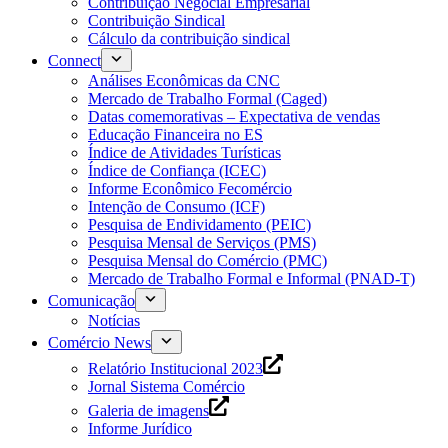
Contribuição Negocial Empresarial
Contribuição Sindical
Cálculo da contribuição sindical
Connect
Análises Econômicas da CNC
Mercado de Trabalho Formal (Caged)
Datas comemorativas – Expectativa de vendas
Educação Financeira no ES
Índice de Atividades Turísticas
Índice de Confiança (ICEC)
Informe Econômico Fecomércio
Intenção de Consumo (ICF)
Pesquisa de Endividamento (PEIC)
Pesquisa Mensal de Serviços (PMS)
Pesquisa Mensal do Comércio (PMC)
Mercado de Trabalho Formal e Informal (PNAD-T)
Comunicação
Notícias
Comércio News
Relatório Institucional 2023
Jornal Sistema Comércio
Galeria de imagens
Informe Jurídico