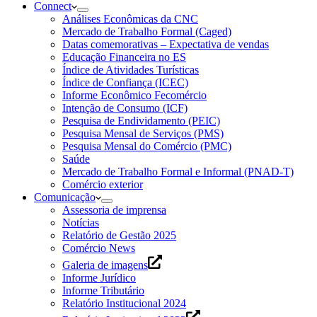
Connect
Análises Econômicas da CNC
Mercado de Trabalho Formal (Caged)
Datas comemorativas – Expectativa de vendas
Educação Financeira no ES
Índice de Atividades Turísticas
Índice de Confiança (ICEC)
Informe Econômico Fecomércio
Intenção de Consumo (ICF)
Pesquisa de Endividamento (PEIC)
Pesquisa Mensal de Serviços (PMS)
Pesquisa Mensal do Comércio (PMC)
Saúde
Mercado de Trabalho Formal e Informal (PNAD-T)
Comércio exterior
Comunicação
Assessoria de imprensa
Notícias
Relatório de Gestão 2025
Comércio News
Galeria de imagens
Informe Jurídico
Informe Tributário
Relatório Institucional 2024