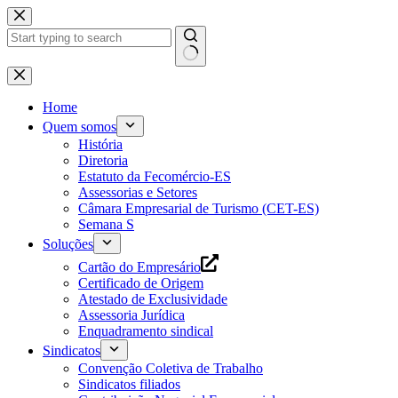
Pular
para
o
conteúdo
Home
Quem somos
História
Diretoria
Estatuto da Fecomércio-ES
Assessorias e Setores
Câmara Empresarial de Turismo (CET-ES)
Semana S
Soluções
Cartão do Empresário
Certificado de Origem
Atestado de Exclusividade
Assessoria Jurídica
Enquadramento sindical
Sindicatos
Convenção Coletiva de Trabalho
Sindicatos filiados