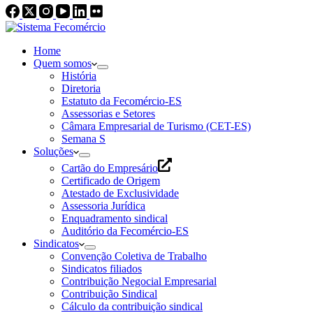
Home
Quem somos
História
Diretoria
Estatuto da Fecomércio-ES
Assessorias e Setores
Câmara Empresarial de Turismo (CET-ES)
Semana S
Soluções
Cartão do Empresário
Certificado de Origem
Atestado de Exclusividade
Assessoria Jurídica
Enquadramento sindical
Auditório da Fecomércio-ES
Sindicatos
Convenção Coletiva de Trabalho
Sindicatos filiados
Contribuição Negocial Empresarial
Contribuição Sindical
Cálculo da contribuição sindical