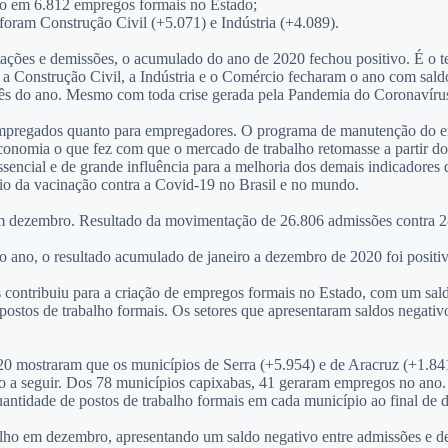
vo em 6.812 empregos formais no Estado;
 foram Construção Civil (+5.071) e Indústria (+4.089).
ações e demissões, o acumulado do ano de 2020 fechou positivo. É o t
, a Construção Civil, a Indústria e o Comércio fecharam o ano com saldo
s do ano. Mesmo com toda crise gerada pela Pandemia do Coronavírus, 
mpregados quanto para empregadores. O programa de manutenção do empr
onomia o que fez com que o mercado de trabalho retomasse a partir do
sencial e de grande influência para a melhoria dos demais indicadores 
cio da vacinação contra a Covid-19 no Brasil e no mundo.
em dezembro. Resultado da movimentação de 26.806 admissões contra 2
ano, o resultado acumulado de janeiro a dezembro de 2020 foi positivo
s contribuiu para a criação de empregos formais no Estado, com um sald
stos de trabalho formais. Os setores que apresentaram saldos negativo
0 mostraram que os municípios de Serra (+5.954) e de Aracruz (+1.841
o a seguir. Dos 78 municípios capixabas, 41 geraram empregos no ano. 
antidade de postos de trabalho formais em cada município ao final de
balho em dezembro, apresentando um saldo negativo entre admissões e 