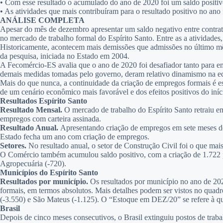
•
Com esse resultado o acumulado do ano de 2020 foi um saldo positi
•
As atividades que mais contribuíram para o resultado positivo no ano
ANÁLISE COMPLETA
Apesar do mês de dezembro apresentar um saldo negativo entre contrat
no mercado de trabalho formal do Espírito Santo. Entre as a atividades
Historicamente, acontecem mais demissões que admissões no último mê
da pesquisa, iniciada no Estado em 2004.
A Fecomércio-ES avalia que o ano de 2020 foi desafiador tanto para e
demais medidas tomadas pelo governo, deram relativo dinamismo na ec
Mais do que nunca, a continuidade da criação de empregos formais é es
de um cenário econômico mais favorável e dos efeitos positivos do iní
Resultados Espírito Santo
Resultado Mensal.
O mercado de trabalho do Espírito Santo retraiu 
empregos com carteira assinada.
Resultado Anual.
Apresentando criação de empregos em sete meses do 
Estado fecha um ano com criação de empregos.
Setores.
No resultado anual, o setor de Construção Civil foi o que mai
O Comércio também acumulou saldo positivo, com a criação de 1.722 po
Agropecuária (-720).
Municípios do Espírito Santo
Resultados por município.
Os resultados por município no ano de 202
formais, em termos absolutos. Mais detalhes podem ser vistos no quadr
(-3.550) e São Mateus (-1.125). O “Estoque em DEZ/20” se refere à qu
Brasil
Depois de cinco meses consecutivos, o Brasil extinguiu postos de tra