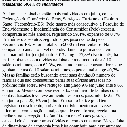
totalizando 59,4% de endividados
As famílias capixabas estão mais endividadas em julho, constata a
Federação do Comércio de Bens, Serviços e Turismo do Espírito
Santo (Fecomércio-ES). Pelo quarto mês consecutivo, a Pesquisa de
Endividamento e Inadimplência do Consumidor (Peic) cresceu,
comparada ao mês anterior, registrando 59,4%, expansão de 0,7%.
Em número absolutos, segundo a pesquisa realizada pelo
Fecomércio-ES, Vitória totaliza 63.000 mil endividados. Na
comparação anual, o nível de endividamento permaneceu em
patamar inferior (em julho de 2013 atingiu 75,8%).Neste mês, há
mais capixabas com dívidas na faixa de rendimento de até 10
salários mínimos, com 62,3%, enquanto entre os consumidores que
ganham acima de 10 salários mínimos, o percentual atinge 40,7%.
Mas as famílias estão buscando arcar suas dívidas.O número de
famílias que não conseguirão pagar suas dívidas atrasadas no
próximo mês sofreu leve redução, atingindo 9% em julho ante 9,6%
em junho. Mesmo com esse resultado, o número de famílias com
contas atrasadas teve leve aumento neste mês, passando de 22,1%
em junho para 22,9% em julho.“Embora o índice geral tenha
registrado crescimento, o nível de endividamento manteve-se
inferior na comparação anual, o que, de certa forma, revela uma
melhora na percepção das famílias em relação aos gastos, a
capacidade de arcar com as dívidas ou contas em atraso. Mas, a falta
de dinamismo da economia brasileira contribuiu para esse aumento