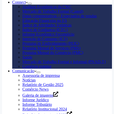
Connect
Análises Econômicas da CNC
Mercado de Trabalho Formal (Caged)
Datas comemorativas – Expectativa de vendas
Educação Financeira no ES
Índice de Atividades Turísticas
Índice de Confiança (ICEC)
Informe Econômico Fecomércio
Intenção de Consumo (ICF)
Pesquisa de Endividamento (PEIC)
Pesquisa Mensal de Serviços (PMS)
Pesquisa Mensal do Comércio (PMC)
Saúde
Mercado de Trabalho Formal e Informal (PNAD-T)
Comércio exterior
Comunicação
Assessoria de imprensa
Notícias
Relatório de Gestão 2025
Comércio News
Galeria de imagens
Informe Jurídico
Informe Tributário
Relatório Institucional 2024