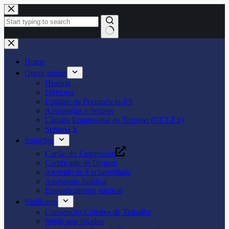
Pular
para
o
conteúdo
Home
Quem somos
História
Diretoria
Estatuto da Fecomércio-ES
Assessorias e Setores
Câmara Empresarial de Turismo (CET-ES)
Semana S
Soluções
Cartão do Empresário
Certificado de Origem
Atestado de Exclusividade
Assessoria Jurídica
Enquadramento sindical
Sindicatos
Convenção Coletiva de Trabalho
Sindicatos filiados