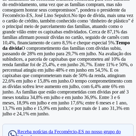
do endividamento, uma vez que as famílias compram, mas não
conseguem honrar seus compromissos”, pondera o presidente da
Fecomércio-ES, José Lino Sepulcri.No tipo de dívida, mais uma vez
o cartão de crédito, também conhecido como ‘dinheiro de plástico” é
o principal meio de parcelamento das famílias, atuando como o
grande vilão entre os capixabas endividados. Cerca de 87,1% das
famílias afirmam possuir dívidas no cartão, seguido de carnês com
10,4%, financiamento de carro 8,5% e cheque especial 5%.
Tempo
da dívida
O comprometimento das famílias com dívidas subiu,
passando de 28% em junho para 29,7% em julho. Na avaliação dos
subíndices, a parcela de capixabas que comprometeu até 10% da
renda familiar foi de 25,4%, e em junho 26,7%. Entre 11% e 50%, o
percentual atingiu em julho 48% e em junho em 54,5%. E os
capixabas que comprometeram mais de 50% da renda, atingiram
22,6% em julho e 15,8% em junho.O tempo comprometimento com
as dívidas sofreu leve aumento em julho, com 6,4% ante 6% em
junho. As famílias que estão comprometidas com dívidas por até 3
meses totaliza 34,8% em julho e em junho 36,9%. Entre 3 e 6
meses, 18,9% em julho e em junho 17,6%; entre 6 meses e 1 ano,
13,7% em julho e 15,9% em junho; e por mais de 1 ano 31,3% em
julho e 24,1% em junho.
Receba notícias da Fecomércio-ES no nosso grupo do