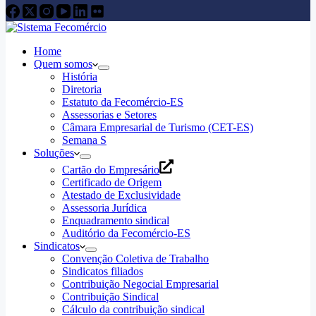
Home
Quem somos
História
Diretoria
Estatuto da Fecomércio-ES
Assessorias e Setores
Câmara Empresarial de Turismo (CET-ES)
Semana S
Soluções
Cartão do Empresário
Certificado de Origem
Atestado de Exclusividade
Assessoria Jurídica
Enquadramento sindical
Auditório da Fecomércio-ES
Sindicatos
Convenção Coletiva de Trabalho
Sindicatos filiados
Contribuição Negocial Empresarial
Contribuição Sindical
Cálculo da contribuição sindical