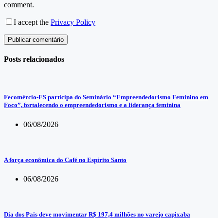
comment.
I accept the
Privacy Policy
Publicar comentário
Posts relacionados
Fecomércio-ES participa do Seminário “Empreendedorismo Feminino em
Foco”, fortalecendo o empreendedorismo e a liderança feminina
06/08/2026
A força econômica do Café no Espírito Santo
06/08/2026
Dia dos Pais deve movimentar R$ 197,4 milhões no varejo capixaba