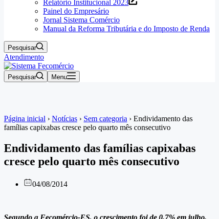
Relatório Institucional 2023
Painel do Empresário
Jornal Sistema Comércio
Manual da Reforma Tributária e do Imposto de Renda
Pesquisar
Atendimento
Pesquisar
Menu
Página inicial
›
Notícias
›
Sem categoria
›
Endividamento das
famílias capixabas cresce pelo quarto mês consecutivo
Endividamento das famílias capixabas
cresce pelo quarto mês consecutivo
04/08/2014
Segundo a Fecomércio-ES, o crescimento foi de 0,7% em julho,