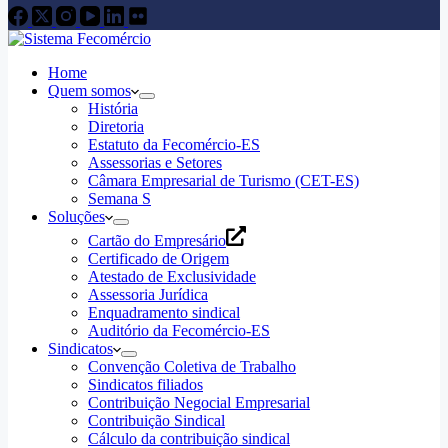
Home
Quem somos
História
Diretoria
Estatuto da Fecomércio-ES
Assessorias e Setores
Câmara Empresarial de Turismo (CET-ES)
Semana S
Soluções
Cartão do Empresário
Certificado de Origem
Atestado de Exclusividade
Assessoria Jurídica
Enquadramento sindical
Auditório da Fecomércio-ES
Sindicatos
Convenção Coletiva de Trabalho
Sindicatos filiados
Contribuição Negocial Empresarial
Contribuição Sindical
Cálculo da contribuição sindical