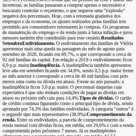
incertezas, as famílias passaram a comprar apenas o necessário e
buscaram controlar o orçamento, o que segurou uma “explosão”
negativa dos percentuais. Hoje, com a retomada gradativa dos
empregos e da economia, os ajustes realizados pelas famílias tem
permitido aos consumidores retornarem às compras. Os programas
de manutenção do emprego e da renda junto à baixa inflação e juros
menores também têm contribuído para esse cenário.
Resultados
Setembro
Endividamento.
O endividamento das famílias de Vitória
apresentou mais uma queda na passagem do mês de agosto para
setembro de 2020, ficando em 69,7%, o que corresponde a cerca de
92 mil famílias da capital. Em relação a 2019 o endividamento ficou
6,9 p.p. maior.
Inadimplência.
A inadimplência também apresentou
leve alta em setembro ficando em 34,8%, sendo 0,5 p.p. maior frente
ao mês anterior e corresponde a cerca de 46 mil famílias com pelo
menos uma conta ou dívida em atraso. Frente ao ano passado, a
inadimplência ficou 3,0 p.p. maior. O percentual daquelas cuja
expectativa é que não tenham condições de pagar as dívidas em
atraso no próximo mês caiu para 14,4%.
Tipos de dívidas.
O cartão
de crédito continua figurando como o principal tipo de dívida, sendo
apontado por 74,3% das famílias endividadas. A categoria “outros” é
o segundo tipo mais representativo (38,9%).
Comprometimento da
renda.
Entre os endividados, a parcela de comprometimento da
renda mensal com dívidas ficou, em média, em 29,6% e com a renda
comprometida pelos próximos 7 meses. Já os inadimplentes