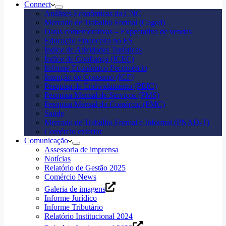
Connect
Análises Econômicas da CNC
Mercado de Trabalho Formal (Caged)
Datas comemorativas – Expectativa de vendas
Educação Financeira no ES
Índice de Atividades Turísticas
Índice de Confiança (ICEC)
Informe Econômico Fecomércio
Intenção de Consumo (ICF)
Pesquisa de Endividamento (PEIC)
Pesquisa Mensal de Serviços (PMS)
Pesquisa Mensal do Comércio (PMC)
Saúde
Mercado de Trabalho Formal e Informal (PNAD-T)
Comércio exterior
Comunicação
Assessoria de imprensa
Notícias
Relatório de Gestão 2025
Comércio News
Galeria de imagens
Informe Jurídico
Informe Tributário
Relatório Institucional 2024