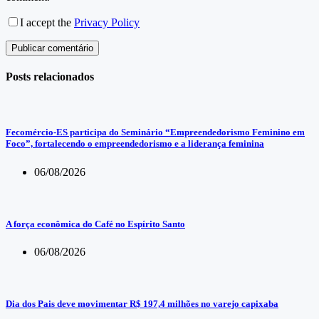
I accept the
Privacy Policy
Publicar comentário
Posts relacionados
Fecomércio-ES participa do Seminário “Empreendedorismo Feminino em
Foco”, fortalecendo o empreendedorismo e a liderança feminina
06/08/2026
A força econômica do Café no Espírito Santo
06/08/2026
Dia dos Pais deve movimentar R$ 197,4 milhões no varejo capixaba