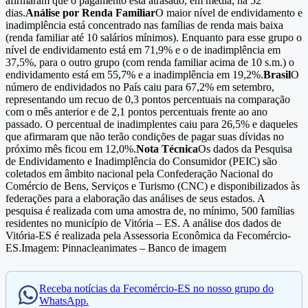
afirmaram que o pagamento está atrasado, em média, há 52
dias.
Análise por Renda Familiar
O maior nível de endividamento e
inadimplência está concentrado nas famílias de renda mais baixa
(renda familiar até 10 salários mínimos). Enquanto para esse grupo o
nível de endividamento está em 71,9% e o de inadimplência em
37,5%, para o outro grupo (com renda familiar acima de 10 s.m.) o
endividamento está em 55,7% e a inadimplência em 19,2%.
Brasil
O
número de endividados no País caiu para 67,2% em setembro,
representando um recuo de 0,3 pontos percentuais na comparação
com o mês anterior e de 2,1 pontos percentuais frente ao ano
passado. O percentual de inadimplentes caiu para 26,5% e daqueles
que afirmaram que não terão condições de pagar suas dívidas no
próximo mês ficou em 12,0%.
Nota Técnica
Os dados da Pesquisa
de Endividamento e Inadimplência do Consumidor (PEIC) são
coletados em âmbito nacional pela Confederação Nacional do
Comércio de Bens, Serviços e Turismo (CNC) e disponibilizados às
federações para a elaboração das análises de seus estados. A
pesquisa é realizada com uma amostra de, no mínimo, 500 famílias
residentes no município de Vitória – ES. A análise dos dados de
Vitória-ES é realizada pela Assessoria Econômica da Fecomércio-
ES.Imagem: Pinnacleanimates – Banco de imagem
Receba notícias da Fecomércio-ES no nosso grupo do
WhatsApp.