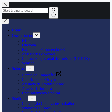
Pular
para
o
conteúdo
Home
Quem somos
História
Diretoria
Estatuto da Fecomércio-ES
Assessorias e Setores
Câmara Empresarial de Turismo (CET-ES)
Semana S
Soluções
Cartão do Empresário
Certificado de Origem
Atestado de Exclusividade
Assessoria Jurídica
Enquadramento sindical
Sindicatos
Convenção Coletiva de Trabalho
Sindicatos filiados