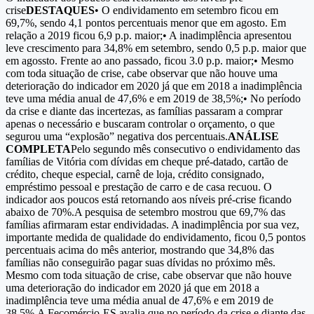
crise
DESTAQUES
•
O endividamento em setembro ficou em
69,7%, sendo 4,1 pontos percentuais menor que em agosto. Em
relação a 2019 ficou 6,9 p.p. maior;•
A inadimplência apresentou
leve crescimento para 34,8% em setembro, sendo 0,5 p.p. maior que
em agossto. Frente ao ano passado, ficou 3.0 p.p. maior;•
Mesmo
com toda situação de crise, cabe observar que não houve uma
deterioração do indicador em 2020 já que em 2018 a inadimplência
teve uma média anual de 47,6% e em 2019 de 38,5%;•
No período
da crise e diante das incertezas, as famílias passaram a comprar
apenas o necessário e buscaram controlar o orçamento, o que
segurou uma “explosão” negativa dos percentuais.
ANÁLISE
COMPLETA
Pelo segundo mês consecutivo o endividamento das
famílias de Vitória com dívidas em cheque pré-datado, cartão de
crédito, cheque especial, carnê de loja, crédito consignado,
empréstimo pessoal e prestação de carro e de casa recuou. O
indicador aos poucos está retornando aos níveis pré-crise ficando
abaixo de 70%.A pesquisa de setembro mostrou que 69,7% das
famílias afirmaram estar endividadas. A inadimplência por sua vez,
importante medida de qualidade do endividamento, ficou 0,5 pontos
percentuais acima do mês anterior, mostrando que 34,8% das
famílias não conseguirão pagar suas dívidas no próximo mês.
Mesmo com toda situação de crise, cabe observar que não houve
uma deterioração do indicador em 2020 já que em 2018 a
inadimplência teve uma média anual de 47,6% e em 2019 de
38,5%.A Fecomércio-ES avalia que no período da crise e diante das