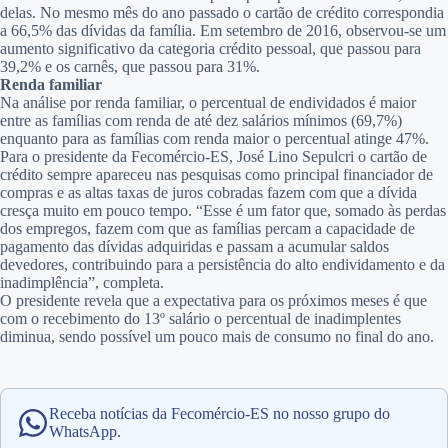
delas. No mesmo mês do ano passado o cartão de crédito correspondia
a 66,5% das dívidas da família. Em setembro de 2016, observou-se um
aumento significativo da categoria crédito pessoal, que passou para
39,2% e os carnês, que passou para 31%.
Renda familiar
Na análise por renda familiar, o percentual de endividados é maior
entre as famílias com renda de até dez salários mínimos (69,7%)
enquanto para as famílias com renda maior o percentual atinge 47%.
Para o presidente da Fecomércio-ES, José Lino Sepulcri o cartão de
crédito sempre apareceu nas pesquisas como principal financiador de
compras e as altas taxas de juros cobradas fazem com que a dívida
cresça muito em pouco tempo. “Esse é um fator que, somado às perdas
dos empregos, fazem com que as famílias percam a capacidade de
pagamento das dívidas adquiridas e passam a acumular saldos
devedores, contribuindo para a persistência do alto endividamento e da
inadimplência”, completa.
O presidente revela que a expectativa para os próximos meses é que
com o recebimento do 13º salário o percentual de inadimplentes
diminua, sendo possível um pouco mais de consumo no final do ano.
Receba notícias da Fecomércio-ES no nosso grupo do
WhatsApp.