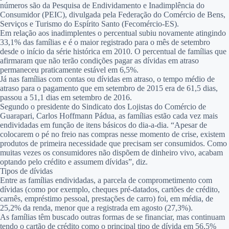
números são da Pesquisa de Endividamento e Inadimplência do
Consumidor (PEIC), divulgada pela Federação do Comércio de Bens,
Serviços e Turismo do Espírito Santo (Fecomércio-ES).
Em relação aos inadimplentes o percentual subiu novamente atingindo
33,1% das famílias e é o maior registrado para o mês de setembro
desde o início da série histórica em 2010. O percentual de famílias que
afirmaram que não terão condições pagar as dívidas em atraso
permaneceu praticamente estável em 6,5%.
Já nas famílias com contas ou dívidas em atraso, o tempo médio de
atraso para o pagamento que em setembro de 2015 era de 61,5 dias,
passou a 51,1 dias em setembro de 2016.
Segundo o presidente do Sindicato dos Lojistas do Comércio de
Guarapari, Carlos Hoffmann Pádua, as famílias estão cada vez mais
endividadas em função de itens básicos do dia-a-dia. “Apesar de
colocarem o pé no freio nas compras nesse momento de crise, existem
produtos de primeira necessidade que precisam ser consumidos. Como
muitas vezes os consumidores não dispõem de dinheiro vivo, acabam
optando pelo crédito e assumem dívidas”, diz.
Tipos de dívidas
Entre as famílias endividadas, a parcela de comprometimento com
dívidas (como por exemplo, cheques pré-datados, cartões de crédito,
carnês, empréstimo pessoal, prestações de carro) foi, em média, de
25,2% da renda, menor que a registrada em agosto (27,3%).
As famílias têm buscado outras formas de se financiar, mas continuam
tendo o cartão de crédito como o principal tipo de dívida em 56,5%