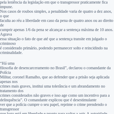
pela leniência da legislação em que o transgressor praticamente fica
impune.
Nos casos de roubos simples, a penalidade varia de quatro a dez anos,
o que
faculta ao réu a liberdade em caso da pena de quatro anos ou ao direito
de
cumprir apenas 1/6 da pena se alcançar a sentença máxima de 10 anos.
Agrava
essa situação o fato de que até que a sentença transite em julgado o
criminoso
é considerado primário, podendo permanecer solto e reincidindo na
criminalidade.
“Há uma
filosofia de desencarceramento no Brasil”, declarou o comandante da
Polícia
Militar, coronel Ramalho, que ao defender que a prisão seja aplicada
apenas nos
crimes mais graves, institui uma tolerância e um abrandamento no
tratamento dos
crimes considerados não graves e isso age como um incentivo para a
delinquência”.
O comandante explicou que é desestimulante
ver que a polícia cumpre o seu papel, reprime o crime prendendo o
transgressor
que logo está em liberdade e pronto para voltar a agir. A autoridade