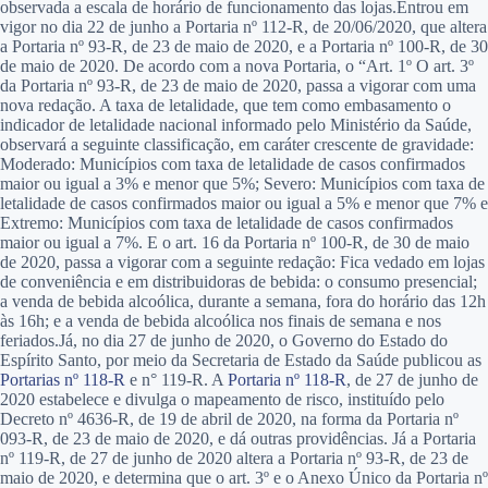
observada a escala de horário de funcionamento das lojas.Entrou em
vigor no dia 22 de junho a Portaria nº 112-R, de 20/06/2020, que altera
a Portaria nº 93-R, de 23 de maio de 2020, e a Portaria nº 100-R, de 30
de maio de 2020. De acordo com a nova Portaria, o “Art. 1º O art. 3º
da Portaria nº 93-R, de 23 de maio de 2020, passa a vigorar com uma
nova redação. A taxa de letalidade, que tem como embasamento o
indicador de letalidade nacional informado pelo Ministério da Saúde,
observará a seguinte classificação, em caráter crescente de gravidade:
Moderado: Municípios com taxa de letalidade de casos confirmados
maior ou igual a 3% e menor que 5%; Severo: Municípios com taxa de
letalidade de casos confirmados maior ou igual a 5% e menor que 7% e
Extremo: Municípios com taxa de letalidade de casos confirmados
maior ou igual a 7%. E o art. 16 da Portaria nº 100-R, de 30 de maio
de 2020, passa a vigorar com a seguinte redação: Fica vedado em lojas
de conveniência e em distribuidoras de bebida: o consumo presencial;
a venda de bebida alcoólica, durante a semana, fora do horário das 12h
às 16h; e a venda de bebida alcoólica nos finais de semana e nos
feriados.Já, no dia 27 de junho de 2020, o Governo do Estado do
Espírito Santo, por meio da Secretaria de Estado da Saúde publicou as
Portarias nº 118-R
e n° 119-R. A
Portaria nº 118-R
, de 27 de junho de
2020 estabelece e divulga o mapeamento de risco, instituído pelo
Decreto nº 4636-R, de 19 de abril de 2020, na forma da Portaria nº
093-R, de 23 de maio de 2020, e dá outras providências. Já a Portaria
nº 119-R, de 27 de junho de 2020 altera a Portaria nº 93-R, de 23 de
maio de 2020, e determina que o art. 3º e o Anexo Único da Portaria nº