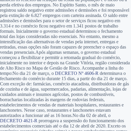
perda efetiva dos empregos. No Espírito Santo, o mês de maio
registrou saldo negativo entre admissões e demissões e foi responsável
pela extinção de 6.827 empregos com carteira assinada. O saldo entre
admissões e demissões para o setor de serviços ficou negativo em
3.314 e no comércio ficou negativo em 1.341 postos de trabalho
formais. Inicialmente o governo estadual determinou o fechamento
total das lojas consideradas não essenciais. No entanto, mesmo a
intensificação das alternativas de vendas pela internet, entregas e
retiradas, essas opções não foram capazes de preencher o espaço das
vendas presenciais.Após algumas semanas, o governo estadual
começou a flexibilizar e permitir a retomada gradual do comércio,
inicialmente no interior e depois na Grande Vitória, região considerada
de Alto Risco no Mapa de Gestão de Risco. Acompanhe a linha do
tempo:No dia 21 de março, o
DECRETO Nº 4606-R
determinava o
fechamento do comércio durante 15 dias, a partir do dia 21 de março.
Com exceção de: farmácias, comércio atacadista, distribuidoras de gás
de cozinha e de água, supermercados, padarias, alimentação, lojas de
cuidados animais e insumos agrícolas, postos de combustíveis,
borracharias localizadas às margens de rodovias federais,
estabelecimentos de vendas de materiais hospitalares, restaurantes e
lanchonetes. Nesse caso, restaurantes e lanchonetes estavam
autorizados a funcionar até as 16 horas.No dia 02 de abril, o
DECRETO 4621-R
prorrogava a suspensão do funcionamento dos
estabelecimentos comerciais até o dia 12 de abril de 2020. Exceto os