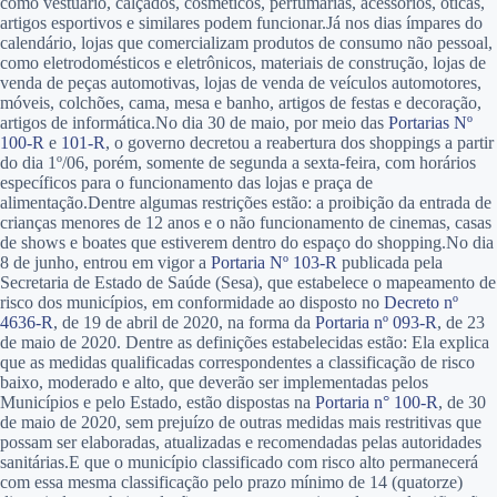
como vestuário, calçados, cosméticos, perfumarias, acessórios, óticas,
artigos esportivos e similares podem funcionar.Já nos dias ímpares do
calendário, lojas que comercializam produtos de consumo não pessoal,
como eletrodomésticos e eletrônicos, materiais de construção, lojas de
venda de peças automotivas, lojas de venda de veículos automotores,
móveis, colchões, cama, mesa e banho, artigos de festas e decoração,
artigos de informática.No dia 30 de maio, por meio das
Portarias Nº
100-R
e
101-R
, o governo decretou a reabertura dos shoppings a partir
do dia 1º/06, porém, somente de segunda a sexta-feira, com horários
específicos para o funcionamento das lojas e praça de
alimentação.Dentre algumas restrições estão: a proibição da entrada de
crianças menores de 12 anos e o não funcionamento de cinemas, casas
de shows e boates que estiverem dentro do espaço do shopping.No dia
8 de junho, entrou em vigor a
Portaria Nº 103-R
publicada pela
Secretaria de Estado de Saúde (Sesa), que estabelece o mapeamento de
risco dos municípios, em conformidade ao disposto no
Decreto nº
4636-R
, de 19 de abril de 2020, na forma da
Portaria nº 093-R
, de 23
de maio de 2020. Dentre as definições estabelecidas estão: Ela explica
que as medidas qualificadas correspondentes a classificação de risco
baixo, moderado e alto, que deverão ser implementadas pelos
Municípios e pelo Estado, estão dispostas na
Portaria n° 100-R
, de 30
de maio de 2020, sem prejuízo de outras medidas mais restritivas que
possam ser elaboradas, atualizadas e recomendadas pelas autoridades
sanitárias.E que o município classificado com risco alto permanecerá
com essa mesma classificação pelo prazo mínimo de 14 (quatorze)