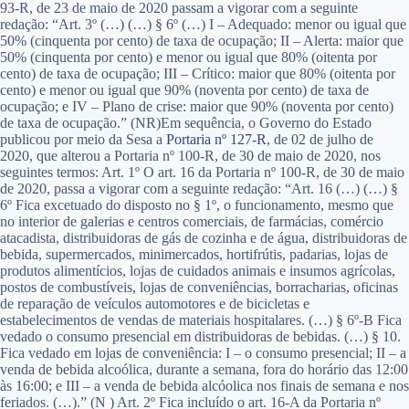
93-R, de 23 de maio de 2020 passam a vigorar com a seguinte
redação: “Art. 3º (…) (…) § 6º (…) I – Adequado: menor ou igual que
50% (cinquenta por cento) de taxa de ocupação; II – Alerta: maior que
50% (cinquenta por cento) e menor ou igual que 80% (oitenta por
cento) de taxa de ocupação; III – Crítico: maior que 80% (oitenta por
cento) e menor ou igual que 90% (noventa por cento) de taxa de
ocupação; e IV – Plano de crise: maior que 90% (noventa por cento)
de taxa de ocupação.” (NR)Em sequência, o Governo do Estado
publicou por meio da Sesa a
Portaria nº 127-R
, de 02 de julho de
2020, que alterou a Portaria nº 100-R, de 30 de maio de 2020, nos
seguintes termos: Art. 1º O art. 16 da Portaria nº 100-R, de 30 de maio
de 2020, passa a vigorar com a seguinte redação: “Art. 16 (…) (…) §
6º Fica excetuado do disposto no § 1º, o funcionamento, mesmo que
no interior de galerias e centros comerciais, de farmácias, comércio
atacadista, distribuidoras de gás de cozinha e de água, distribuidoras de
bebida, supermercados, minimercados, hortifrútis, padarias, lojas de
produtos alimentícios, lojas de cuidados animais e insumos agrícolas,
postos de combustíveis, lojas de conveniências, borracharias, oficinas
de reparação de veículos automotores e de bicicletas e
estabelecimentos de vendas de materiais hospitalares. (…) § 6º-B Fica
vedado o consumo presencial em distribuidoras de bebidas. (…) § 10.
Fica vedado em lojas de conveniência: I – o consumo presencial; II – a
venda de bebida alcoólica, durante a semana, fora do horário das 12:00
às 16:00; e III – a venda de bebida alcóolica nos finais de semana e nos
feriados. (…).” (N ) Art. 2º Fica incluído o art. 16-A da Portaria nº