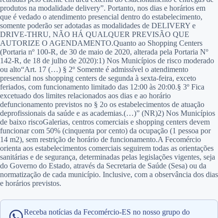
produtos na modalidade delivery”. Portanto, nos dias e horários em
que é vedado o atendimento presencial dentro do estabelecimento,
somente poderão ser adotadas as modalidades de DELIVERY e
DRIVE-THRU, NÃO HÁ QUALQUER PREVISÃO QUE
AUTORIZE O AGENDAMENTO.Quanto ao Shopping Centers
(Portaria nº 100-R, de 30 de maio de 2020, alterada pela Portaria Nº
142-R, de 18 de julho de 2020):1) Nos Municípios de risco moderado
ou alto“Art. 17 (…) § 2º Somente é admissível o atendimento
presencial nos shopping centers de segunda à sexta-feira, exceto
feriados, com funcionamento limitado das 12:00 às 20:00.§ 3º Fica
excetuado dos limites relacionados aos dias e ao horário
defuncionamento previstos no § 2o os estabelecimentos de atuação
deprofissionais da saúde e as academias.(…)” (NR)2) Nos Municípios
de baixo riscoGalerias, centros comerciais e shopping centers devem
funcionar com 50% (cinquenta por cento) da ocupação (1 pessoa por
14 m2), sem restrição de horário de funcionamento.A Fecomércio
orienta aos estabelecimentos comerciais seguirem todas as orientações
sanitárias e de segurança, determinadas pelas legislações vigentes, seja
do Governo do Estado, através da Secretaria de Saúde (Sesa) ou da
normatização de cada município. Inclusive, com a observância dos dias
e horários previstos.
Receba notícias da Fecomércio-ES no nosso grupo do