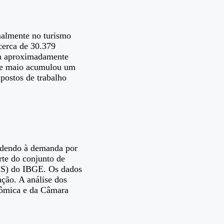
malmente no turismo
cerca de 30.379
com aproximadamente
 de maio acumulou um
postos de trabalho
endendo à demanda por
rte do conjunto de
MS) do IBGE. Os dados
ação. A análise dos
onômica e da Câmara