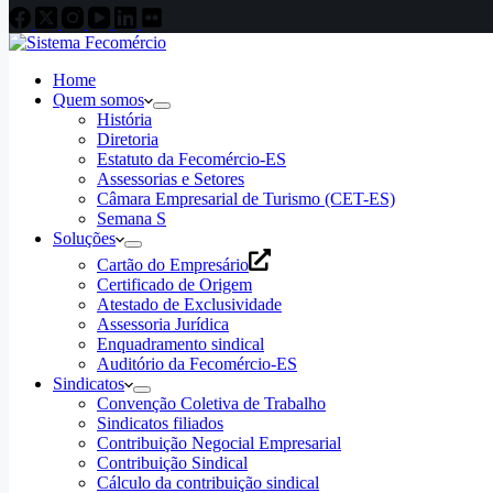
Home
Quem somos
História
Diretoria
Estatuto da Fecomércio-ES
Assessorias e Setores
Câmara Empresarial de Turismo (CET-ES)
Semana S
Soluções
Cartão do Empresário
Certificado de Origem
Atestado de Exclusividade
Assessoria Jurídica
Enquadramento sindical
Auditório da Fecomércio-ES
Sindicatos
Convenção Coletiva de Trabalho
Sindicatos filiados
Contribuição Negocial Empresarial
Contribuição Sindical
Cálculo da contribuição sindical