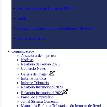
Pesquisa Mensal do Comércio (PMC)
Saúde
Mercado de Trabalho Formal e Informal (PNAD-T)
Comércio exterior
Comunicação
Assessoria de imprensa
Notícias
Relatório de Gestão 2025
Comércio News
Galeria de imagens
Informe Jurídico
Informe Tributário
Relatório Institucional 2024
Relatório Institucional 2023
Painel do Empresário
Jornal Sistema Comércio
Manual da Reforma Tributária e do Imposto de Renda