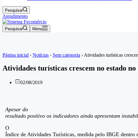
Pesquisar
Atendimento
Pesquisar
Menu
Página inicial
›
Notícias
›
Sem categoria
›
Atividades turísticas cresc
Atividades turísticas crescem no estado n
02/08/2019
Apesar do
resultado positivo os indicadores ainda apresentam instabi
O
Índice de Atividades Turísticas, medida pelo IBGE dentro