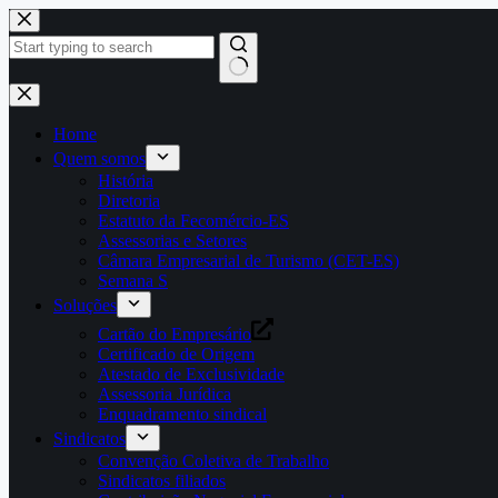
Pular
para
o
conteúdo
Home
Quem somos
História
Diretoria
Estatuto da Fecomércio-ES
Assessorias e Setores
Câmara Empresarial de Turismo (CET-ES)
Semana S
Soluções
Cartão do Empresário
Certificado de Origem
Atestado de Exclusividade
Assessoria Jurídica
Enquadramento sindical
Sindicatos
Convenção Coletiva de Trabalho
Sindicatos filiados